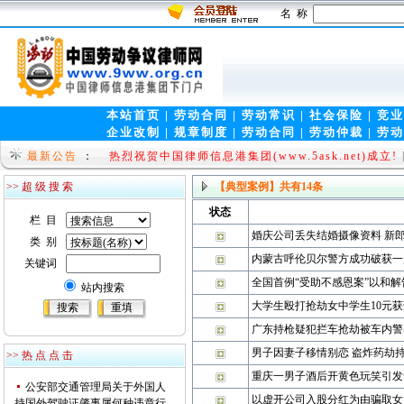
名 称
本站首页
|
劳动合同
|
劳动常识
|
社会保险
|
竞业
企业改制
|
规章制度
|
劳动合同
|
劳动仲裁
|
劳动
法律视窗(www.9wen.net)全新上线!!
[law 2009-08
最新公告
：
热烈祝贺中国律师信息港集团(www.5ask.net)成立!
>> 超 级 搜 索
【典型案例】
共有
14
条
状态
栏 目
婚庆公司丢失结婚摄像资料 新
类 别
内蒙古呼伦贝尔警方成功破获一
关键词
全国首例“受助不感恩案”以和解
站内搜索
大学生殴打抢劫女中学生10元获
广东持枪疑犯拦车抢劫被车内警
男子因妻子移情别恋 盗炸药劫
>> 热 点 点 击
重庆一男子酒后开黄色玩笑引发
公安部交通管理局关于外国人
以虚开公司入股分红为由骗取女
持国外驾驶证肇事属何种违章行