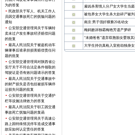
为的答复
雇凶杀害情人分尸女大学生当庭
民政部关于军人、机关工作人
被包养女大学生杀大款碎尸被判
员因交通事故死亡的抚恤问题的
通知
南京:男子强奸猥亵20名幼女
公安部交通管理局关于车辆转
梅妈败诉独霸梅艳芳遗产梦碎
卖未过户发生事故经济赔偿问题
“未婚爸爸”遗弃双胞胎女婴致
的批复
最高人民法院关于被盗机动车
大学生持仿真枪入室抢劫独身女士
辆肇事后谁承担损害赔偿责任问
题的批复
公安部交通管理局对陕西省公
安厅关于不符合法定条件领取的
驾驶证是否有效问题请示的答复
最高人民法院关于交通事故中
的财产损失是否包括被损车辆停
运损失问题的批复
公安部交通管理局关于交通护
栏等设施法律效力的答复
最高人民法院关于职工因交通
事故死亡抚恤问题的复函
公安部交通管理局关于高速公
路上因特殊情况停车造成交通事
故应如何认定责任的答复