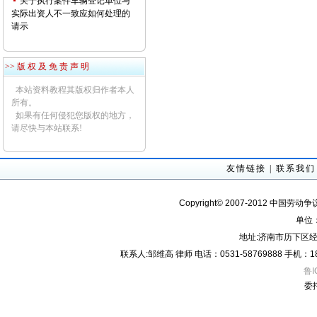
关于执行案件车辆登记单位与
实际出资人不一致应如何处理的
请示
>> 版 权 及 免 责 声 明
本站资料教程其版权归作者本人
所有。
如果有任何侵犯您版权的地方，
请尽快与本站联系!
友情链接
|
联系我们
Copyright© 2007-2012 中国劳动
单位
地址:济南市历下区经
联系人:邹维高 律师 电话：0531-58769888 手机：18605
鲁I
委