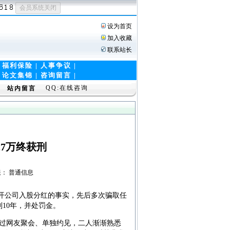
设为首页
加入收藏
联系站长
|
福利保险
|
人事争议
|
|
论文集锦
|
咨询留言 |
QQ:在线咨询
站内留言
7万终获刑
看权限： 普通信息
构开公司入股分红的事实，先后多次骗取任
10年，并处罚金。
过网友聚会、单独约见，二人渐渐熟悉