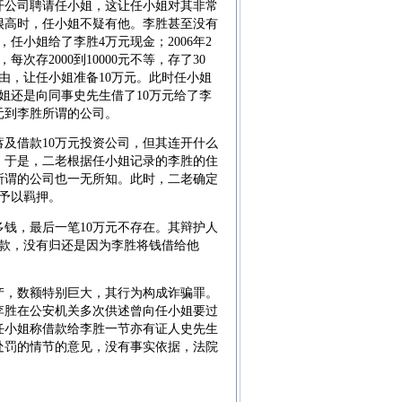
开公司聘请任小姐，这让任小姐对其非常
很高时，任小姐不疑有他。李胜甚至没有
任小姐给了李胜4万元现金；2006年2
存2000到10000元不等，存了30
为由，让任小姐准备10万元。此时任小姐
姐还是向同事史先生借了10万元给了李
元到李胜所谓的公司。
借款10万元投资公司，但其连开什么
。于是，二老根据任小姐记录的李胜的住
所谓的公司也一无所知。此时，二老确定
并予以羁押。
，最后一笔10万元不存在。其辩护人
款，没有归还是因为李胜将钱借给他
，数额特别巨大，其行为构成诈骗罪。
李胜在公安机关多次供述曾向任小姐要过
任小姐称借款给李胜一节亦有证人史先生
处罚的情节的意见，没有事实依据，法院