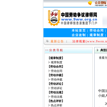
本站首页
|
劳动合同
企业改制
|
规章制度
就问网www.9wen.o
最新公告
：
法律视窗(www.9wen.n
>> 分 类 导 航
典型
查看方
【规章制度】
┝
规章制度
【劳动合同】
┝
劳动合同
【劳动仲裁】
┝
劳动仲裁
【劳动诉讼】
┝
劳动诉讼
中国
【劳动法规】
小姐
┝
劳动法规
【热点评析】
20
┝
热点评析