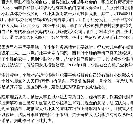
。聊天时李胜不断吹嘘自己，当得知任小姐是学财会的，李胜还许诺将来
。因此，当李胜和任小姐谈到他有发财的门路可以办公司，入股分红利润
任小姐具体办什么公司，任小姐就将数十万元投资入股。其中，2005年8月，
6月，李胜以办公司缺钱和给公司办事为由，让任小姐分别往四张卡里存钱，每次
存入人民币137700元；2006年6月底，李胜又以公司账户被封需要解冻
将自己所有的积蓄及父母的2万元钱都投入公司，但出于对李胜相信，任小
至此，通过现金给付和银行汇款的方式，任小姐先后投资人民币计277700
家里有事需要用钱，任小姐的母亲找女儿要钱时，得知女儿将所有积蓄及
都说不上来。二老觉得此事肯定有问题，而此时李胜的手机已经无法接通
到了李胜的家中，见到李胜的父母，得知李胜已经搬走了，其父母对李胜
的女儿被骗了，便陪同女儿报警处理。2008年1月，李胜被公安机关查获
过程中，李胜对起诉书指控的犯罪事实辩解称自己没有骗任小姐那么多钱
：李胜先期拿的人民币4万元打有借条，不是诈骗性质，且李胜一直承认借
不是被其挥霍，应区别对待，建议法庭对李胜予以减轻处罚。
审理后认为，被告人李胜以非法占有为目的，虚构事实，诈骗公民财产
李胜辩解称自己没有向被害人任小姐拿过10万元现金的意见，法院认为，
万元现金的情节，与被害人任小姐的陈述在细节上能够相互印证，且被害人
予以佐证，法院对李胜的辩解不予采纳。关于辩护人认为李胜有可以从轻
予采纳。据此作出了上述判决。