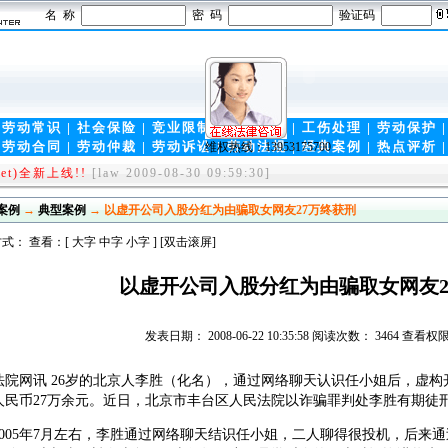
名 称
密 码
验证码
维权热线：13953175700
|
劳动常识
|
社会保险
|
竞业限制
|
商业秘密
|
工伤处理
|
劳动保护
|
劳动合同
|
劳动仲裁
|
劳动诉讼
|
劳动法规
|
经典案例
|
热点评析
rg-中国第一律师门户！
[law 2009-11-17 09:05:00]
et)全新上线!!
[law 2009-08-30 09:59:30]
案例
→
典型案例
→ 以虚开公司入股分红为由骗取女网友27万终获刑
式： 查看：[
大字
中字
小字
] [双击滚屏]
以虚开公司入股分红为由骗取女网友2
发表日期： 2008-06-22 10:35:58 阅读次数： 3464 查
法院网讯 26岁的北京人李胜（化名），通过网络聊天认识任小姐后，虚
人民币27万余元。近日，北京市丰台区人民法院以诈骗罪判处李胜有期徒刑
05年7月左右，李胜通过网络聊天结识任小姐，二人聊得很投机，后来通