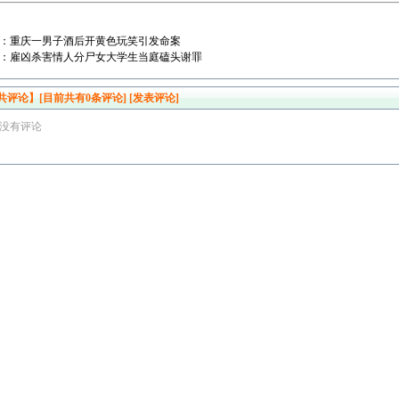
：
重庆一男子酒后开黄色玩笑引发命案
：
雇凶杀害情人分尸女大学生当庭磕头谢罪
共评论】[目前共有
0
条评论]
[发表评论]
没有评论