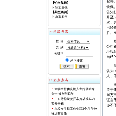
起来
【论文集锦】
钦佩
┝
论文集锦
告知
【典型案例】
┝
典型案例
月至
次，共
已经
>> 超 级 搜 索
胜。
栏 目
后因
公司
类 别
址找
关键词
自己
站内搜索
庭审
认为
人，
>> 热 点 点 击
法院
大学生持仿真枪入室抢劫独身
关于
女士 被判刑13年
10
广东持枪疑犯拦车抢劫被车内
证言
警察击毙
亦不
在校女生找工作失踪3个月 学校
称没有责任