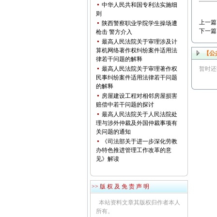
中华人民共和国专利法实施细
则
上一篇
陕西警察职业学院学生操场遭
下一篇
枪击 警方介入
最高人民法院关于审理涉及计
算机网络著作权纠纷案件适用法
【公
律若干问题的解释
最高人民法院关于审理著作权
暂时还
民事纠纷案件适用法律若干问题
的解释
房屋建设工程对相邻房屋损害
赔偿中若干问题的探讨
最高人民法院关于人民法院处
理与涉外仲裁及外国仲裁事项有
关问题的通知
《司法部关于进一步深化劳教
办特色推进管理工作改革的意
见》解读
>> 版 权 及 免 责 声 明
本站资料文章其版权归作者本人
所有。