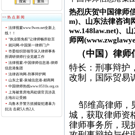
热烈庆贺中国律师信
>> 热 点 新 闻
m
)、山东法律咨询网
法律视窗www.9wen.net全新上
ww.148law.net
)、
线！！
师网(www.zwglawyer
“执业豁免权”让律师畅所欲言
就问网-中国第一律师门户
（中国）律师
市委组织部领导深入律师事务
所调研律师行业党建工作
法律视窗-中国律师信息港-律师
特长：刑事辩护
信息港集团
法律咨询网-刑事辩护网
改制，国际贸易
山东之窗-泉城信息港-郯商网
中国律师热线www.0531ls.org.cn
上海被查房地局处级官员涉及
土地出让受贿
邹维高律师，
乌鲁木齐警方抓捕疑犯遭暴力
抗法 击毙5人伤2人
城，获取律师资
律师事务所，现
攻刑事辩护与代