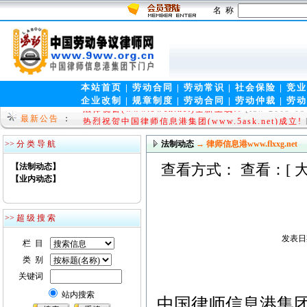
名 称
本站首页
|
劳动合同
|
劳动常识
|
社会保险
|
竞业
企业改制
|
规章制度
|
劳动合同
|
劳动仲裁
|
劳动
法律视窗(www.9wen.net)全新上线!!
[law 2009-08
最新公告
：
热烈祝贺中国律师信息港集团(www.5ask.net)成立!
>> 分 类 导 航
法制动态
→ 律师信息港www.flxxg.net
查看方式： 查看：[
【法制动态】
【业内动态】
>> 超 级 搜 索
发表日期
栏 目
类 别
关键词
站内搜索
中国律师信息港集