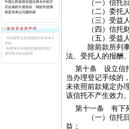
（一）信托目
中国公民按居住国法律允许的方
式达成的分居协议，我驻外使领
（二）委托人、
馆是否承认问题的函
（三）受益人或
（四）信托财产
>> 版 权 及 免 责 声 明
（五）受益人取
本站资料文章其版权归作者本人
所有。
除前款所列事项
如果有任何侵犯您版权的地方，
请尽快与本站联系!
法、受托人的报酬
第十条 设立信
当办理登记手续的
未依照前款规定办
该信托不产生效力
第十一条 有下
（一）信托目的
益；