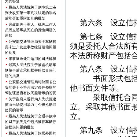
为的答复
最高人民法院关于刑事第二审
判决改变第一审判决认定的罪名
后能否加重附加刑的批复
第六条 设立信
民政部关于军人、机关工作人
员因交通事故死亡的抚恤问题的
第七条 设立信
通知
公安部交通管理局关于车辆转
须是委托人合法所
卖未过户发生事故经济赔偿问题
的批复
本法所称财产包括
肇事逃逸处罚适用的司法解释
最高人民法院关于被盗机动车
第八条 设立信
辆肇事后谁承担损害赔偿责任问
题的批复
书面形式包括信
公安部交通管理局对陕西省公
他书面文件等。
安厅关于不符合法定条件领取的
驾驶证是否有效问题请示的答复
采取信托合同形
关于盗窃未遂行为人为抗拒逮
捕而当场使用暴力可否按抢劫罪
立。采取其他书面
处罚的请示
立。
最高人民法院关于交通事故中
的财产损失是否包括被损车辆停
运损失问题的批复
第九条 设立信
最高人民法院关于旅居外国的