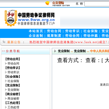
名 称
本站首页
|
劳动合同
|
劳动常识
|
社会保险
|
竞业
企业改制
|
规章制度
|
劳动合同
|
劳动仲裁
|
劳动
法律视窗(www.9wen.net)全新上线!!
[law 2009-08
最新公告
：
热烈祝贺中国律师信息港集团(www.5ask.net)成立!
>> 分 类 导 航
竞业限制
→
竞业限制
→ 中华人民共和
查看方式： 查看：[
【劳动合同】
┝
劳动合同
【劳动常识】
┝
劳动常识
【社会保险】
┝
社会保险
发表日期
【竞业限制】
┝
竞业限制
【商业秘密】
┝
商业秘密
【工伤处理】
┝
工伤处理