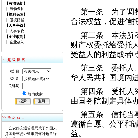
【劳动保护】
┝
劳动保护
第一条 为了调
【福利保险】
合法权益，促进信
┝
侵权赔偿
【人事争议】
┝
人事争议
第二条 本法所
【企业改制】
┝
企业改制
财产权委托给受托
受益人的利益或者
>> 超 级 搜 索
第三条 委托人
栏 目
华人民共和国境内
类 别
关键词
第四条 受托人
站内搜索
由国务院制定具体
第五条 信托当
>> 热 点 点 击
遵循自愿、公平和
公安部交通管理局关于外国人
益。
持国外驾驶证肇事属何种违章行