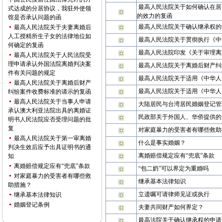
最高人民法院关于如何确认在居
式达成的分居协议，我驻外使领
的效力的复函
馆是否承认问题的函
最高人民法院关于确认继承权的
最高人民法院关于夫妻离婚后
人工授精所生子女的法律地位如
最高人民法院关于贯彻执行《中
何确定的复函
最高人民法院印发《关于审理离
最高人民法院关于人民法院受
理申请承认外国法院离婚判决案
最高人民法院关于离婚后财产纠
件有关问题的规定
最高人民法院关于适用《中华人
最高人民法院关于离婚后财产
最高人民法院关于适用《中华人
纠纷案件收费标准的请示的复函
最高人民法院关于当事人申请
大陆居民与台湾居民婚姻登记管
承认澳大利亚法院出具的离婚证
民政部关于外国人、华侨提供的
明书人民法院应否受理问题的批
复
对家庭暴力的受害者有哪些救助
最高人民法院关于第一审离婚
什么是事实婚姻？
判决生效后应予出具证明书的通
离婚赔偿规定应有“兜底”条款
知
离婚赔偿规定应有“兜底”条款
“包二奶”可以界定为重婚吗
对家庭暴力的受害者有哪些救
继承基本法律知识
助措施？
立遗嘱可请律师见证或执行
继承基本法律知识
婚姻登记条例
夫妻共同财产如何界定？
最高法院关于确认继承权的申请