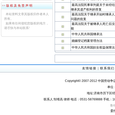
最高法院民事审判庭关于未经结
>> 版 权 及 免 责 声 明
继承其遗产权利的答复
本站资料文章其版权归作者本人
最高法院关于继承开始时继承人
所有。
问题的批复
如果有任何侵犯您版权的地方，
最高法院关于被继承人死亡后没
请尽快与本站联系!
能
中华人民共和国继承法
婚姻登记档案管理办法
中华人民共和国妇女权益保障法（
友情链接
|
联系我们
Copyright© 2007-2012 中国劳动
单位
地址:济南市历下区经
联系人:邹维高 律师 电话：0531-58769888 手机：18605
鲁I
委