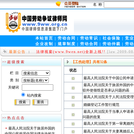
名 称
本站首页
|
劳动合同
|
劳动常识
|
社会保险
|
竞业
企业改制
|
规章制度
|
劳动合同
|
劳动仲裁
|
劳动
就问网www.9wen.org-中国第一律师门户！
[law 2
最新公告
：
法律视窗(www.9wen.net)全新上线!!
[law 2009-08
>> 超 级 搜 索
【工伤处理】
共有
32
条
状态
栏 目
最高人民法院关于中国公民申请
类 别
最高人民法院关于旅居外国的中
关键词
驻外使领馆是否承认问题的函
站内搜索
最高人民法院关于人民法院受理
婚姻登记工作暂行规范
最高人民法院关于当事人申请承
问题的批复
>> 热 点 点 击
最高人民法院关于第一审离婚判
最高人民法院关于旅居外国的
最高人民法院关于夫妻离婚后人
中国公民按居住国法律允许的方