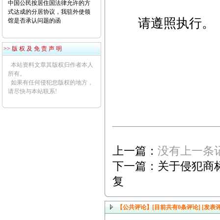
中国公民按居住国法律允许的方
式达成的分居协议，我驻外使领
请遵照执行。
馆是否承认问题的函
>> 版 权 及 免 责 声 明
本站资料文章其版权归作者本人
财政部
所有。
如果有任何侵犯您版权的地方，
请尽快与本站联系!
二○○
上一篇：
没有上一条
下一篇：
关于侵犯商
复
【公共评论】[目前共有
0
条评论]
[发表评