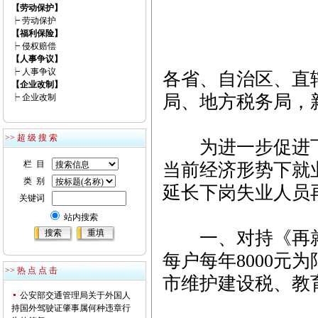
国发[
【劳动保护】
┝
劳动保护
【福利保险】
┝
侵权赔偿
【人事争议】
┝
人事争议
各省、自治区、直
【企业改制】
局、地方税务局，
┝
企业改制
>> 超 级 搜 索
为进一步促进下
栏 目
当前经济形势下就业
类 别
延长下岗失业人员
关键词
站内搜索
一、对持《再就
每户每年8000元
>> 热 点 点 击
市维护建设税、教
公安部交通管理局关于外国人
持国外驾驶证肇事属何种违章行