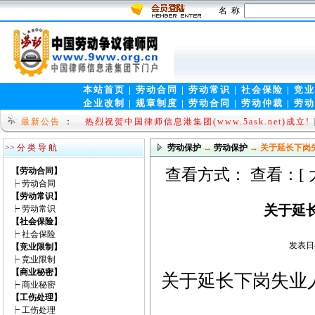
名 称
本站首页
|
劳动合同
|
劳动常识
|
社会保险
|
竞业
企业改制
|
规章制度
|
劳动合同
|
劳动仲裁
|
劳动
法律视窗(www.9wen.net)全新上线!!
[law 2009-08
最新公告
：
热烈祝贺中国律师信息港集团(www.5ask.net)成立!
>> 分 类 导 航
劳动保护
→
劳动保护
→ 关于延长下岗
【劳动合同】
查看方式： 查看：[
┝
劳动合同
【劳动常识】
关于延
┝
劳动常识
【社会保险】
┝
社会保险
发表日期
【竞业限制】
┝
竞业限制
【商业秘密】
关于延长下岗失业
┝
商业秘密
【工伤处理】
财政部
┝
工伤处理