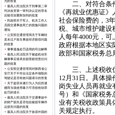
为的答复
二、对符合条件
最高人民法院关于刑事第二审
《再就业优惠证》
判决改变第一审判决认定的罪名
后能否加重附加刑的批复
社会保险费的，3
民政部关于军人、机关工作人
员因交通事故死亡的抚恤问题的
税、城市维护建设
通知
公安部交通管理局关于车辆转
人每年4000元，
卖未过户发生事故经济赔偿问题
政府根据本地区实
的批复
肇事逃逸处罚适用的司法解释
政部和国家税务总
最高人民法院关于被盗机动车
辆肇事后谁承担损害赔偿责任问
题的批复
三、上述税收优惠政
公安部交通管理局对陕西省公
安厅关于不符合法定条件领取的
12月31日。具体
驾驶证是否有效问题请示的答复
关于盗窃未遂行为人为抗拒逮
岗失业人员再就业有
捕而当场使用暴力可否按抢劫罪
处罚的请示
号）和《国家税务
最高人民法院关于交通事故中
业有关税收政策具体
的财产损失是否包括被损车辆停
运损失问题的批复
关规定执行。
最高人民法院关于旅居外国的