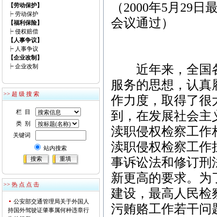
（2000年5月2
【劳动保护】
┝
劳动保护
会议通过）
【福利保险】
┝
侵权赔偿
【人事争议】
┝
人事争议
【企业改制】
近年来，全国各
┝
企业改制
服务的思想，认真
>> 超 级 搜 索
作力度，取得了很
栏 目
到，在发展社会主
类 别
渎职侵权检察工作
关键词
渎职侵权检察工作
站内搜索
事诉讼法和修订刑
新更高的要求。为
>> 热 点 点 击
建设，最高人民检察
公安部交通管理局关于外国人
污贿赂工作若干问
持国外驾驶证肇事属何种违章行