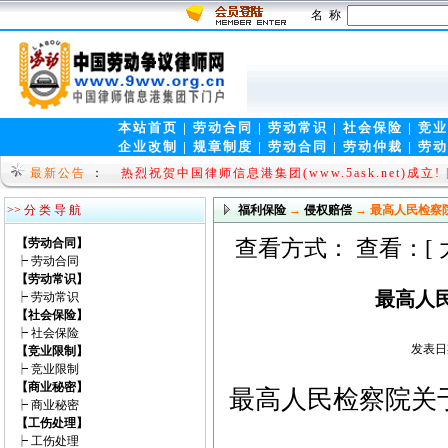
名 称
本站首页
|
劳动合同
|
劳动常识
|
社会保险
|
竞业
企业改制
|
规章制度
|
劳动合同
|
劳动仲裁
|
劳动
热烈祝贺中国律师信息港集团(www.5ask.net)成立!
中国劳动争议律师网-中国律师信息港集团（www.5ask
最新公告
：
09]
>> 分 类 导 航
福利保险
→
侵权赔偿
→ 最高人民检察
【劳动合同】
查看方式： 查看：[
┝
劳动合同
【劳动常识】
最高人
┝
劳动常识
【社会保险】
┝
社会保险
发表日期
【竞业限制】
┝
竞业限制
【商业秘密】
最高人民检察院关
┝
商业秘密
【工伤处理】
┝
工伤处理