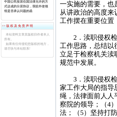
中国公民按居住国法律允许的方
一实施的需要，也
式达成的分居协议，我驻外使领
从讲政治的高度来
馆是否承认问题的函
工作摆在重要位置
>> 版 权 及 免 责 声 明
本站资料文章其版权归作者本人
2．渎职侵权检察
所有。
如果有任何侵犯您版权的地方，
工作思路，总结以
请尽快与本站联系!
立足于检察机关渎
规范中发展。
3．渎职侵权检察
家工作大局的指导
绳，法律面前人人
察院的领导；（4
法；（5）坚持打