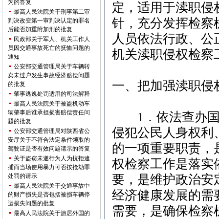
为的答复
定，适用于渎职侵
最高人民法院关于刑事第二审
针，充分发挥检察
判决改变第一审判决认定的罪名
后能否加重附加刑的批复
人员依法行政、公
民政部关于军人、机关工作人
员因交通事故死亡的抚恤问题的
机关渎职侵权检察
通知
公安部交通管理局关于车辆转
卖未过户发生事故经济赔偿问题
一、把加强渎职侵
的批复
肇事逃逸处罚适用的司法解释
最高人民法院关于被盗机动车
辆肇事后谁承担损害赔偿责任问
1．依法查办国
题的批复
侵犯公民人身权利
公安部交通管理局对陕西省公
安厅关于不符合法定条件领取的
的一项重要职责，
驾驶证是否有效问题请示的答复
关于盗窃未遂行为人为抗拒逮
权检察工作是落实
捕而当场使用暴力可否按抢劫罪
处罚的请示
要，是维护政治安
最高人民法院关于交通事故中
经济健康发展的需
的财产损失是否包括被损车辆停
运损失问题的批复
需要，是确保检察
最高人民法院关于旅居外国的