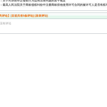
：
关于对诉前停止侵权行为适用法律问题的若干规定
：
最高人民法院关于商标侵权纠纷中注册商标排他使用许可合同的被许可人是否有权
共评论】[目前共有
0
条评论]
[发表评论]
没有评论