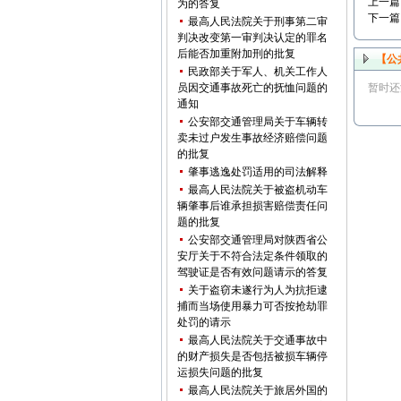
上一篇
为的答复
下一篇
最高人民法院关于刑事第二审
判决改变第一审判决认定的罪名
后能否加重附加刑的批复
【公
民政部关于军人、机关工作人
员因交通事故死亡的抚恤问题的
暂时还
通知
公安部交通管理局关于车辆转
卖未过户发生事故经济赔偿问题
的批复
肇事逃逸处罚适用的司法解释
最高人民法院关于被盗机动车
辆肇事后谁承担损害赔偿责任问
题的批复
公安部交通管理局对陕西省公
安厅关于不符合法定条件领取的
驾驶证是否有效问题请示的答复
关于盗窃未遂行为人为抗拒逮
捕而当场使用暴力可否按抢劫罪
处罚的请示
最高人民法院关于交通事故中
的财产损失是否包括被损车辆停
运损失问题的批复
最高人民法院关于旅居外国的