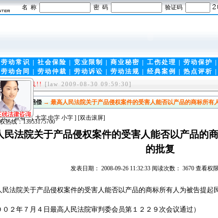
名 称
密 码
验证码
|
劳动常识
|
社会保险
|
竞业限制
|
商业秘密
|
工伤处理
|
劳动保护
|
劳动合同
|
劳动仲裁
|
劳动诉讼
|
劳动法规
|
经典案例
|
热点评析
rg-中国第一律师门户！
[law 2009-11-17 09:05:00]
et)全新上线!!
[law 2009-08-30 09:59:30]
保险
→
侵权赔偿
→ 最高人民法院关于产品侵权案件的受害人能否以产品的商标所有
式： 查看：[
大字
中字
小字
] [双击滚屏]
人民法院关于产品侵权案件的受害人能否以产品的
的批复
700
发表日期： 2008-09-26 11:32:33 阅读次数： 3670 查
人民法院关于产品侵权案件的受害人能否以产品的商标所有人为被告提起
００２年７月４日最高人民法院审判委会员第１２２９次会议通过）