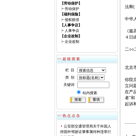
【劳动保护】
法释[
┝
劳动保护
【福利保险】
中华
┝
侵权赔偿
【人事争议】
┝
人事争议
《最
【企业改制】
４日
┝
企业改制
二○
>> 超 级 搜 索
北京
栏 目
类 别
你院
关键词
立问
在产
站内搜索
者”
起诉
>> 热 点 点 击
公安部交通管理局关于外国人
持国外驾驶证肇事属何种违章行