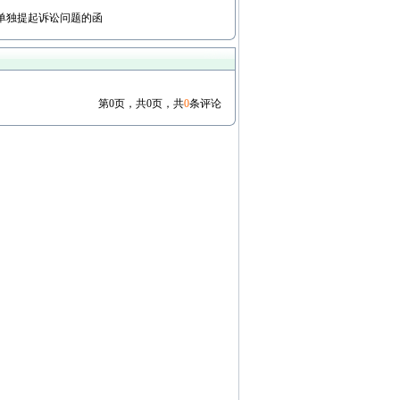
单独提起诉讼问题的函
第0页，共0页，共
0
条评论