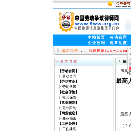
本站首页
|
劳动合同
企业改制
|
规章制度
就问网www.9wen.o
最新公告
：
法律视窗(www.9wen.n
>> 分 类 导 航
福利
查看方
【劳动合同】
┝
劳动合同
最高
【劳动常识】
┝
劳动常识
【社会保险】
┝
社会保险
维权热线：13953175
【竞业限制】
┝
竞业限制
【商业秘密】
最高
┝
商业秘密
【工伤处理】
（２
┝
工伤处理