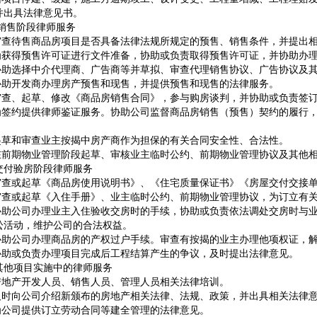
并出具法律意见书。
 销售阶段律师服务
 审查待售商品房项目是否具备法律法规所规定的预售、销售条件，并提出
 为获得预售许可证进行文件准备，协助或负责取得预售许可证，并协助办
 协助选择中介代理商、广告商等并草拟、审查代理销售协议、广告协议及
 协助开发商办理房产预售和现售，并提供预售和现售的法律服务。
 审查、起草、修改《商品房销售合同》，参与购房谈判，并协助或负责签
 为签约提供律师鉴证服务。协助公司监督商品房销售（预售）契约的履行
 起草和审查业主按揭中房产商作为担保的有关合同安全性、合法性。
 在前期物业管理阶段起草、审核业主临时公约、前期物业管理协议及其他
交付验房阶段律师服务
 审查或起草《商品房使用说明书》、《住宅质量保证书》《房屋交付交接
 审查或起草《入住手册》、业主临时公约、前期物业管理协议，为订立有
 协助公司办理业主入住验收交房时的手续，协助或负责依法调处交房时与
讼活动，维护公司的合法权益。
 协助公司办理商品房的产权过户手续。审查有按揭的业主办理他项权证，
 协助或负责办理项目完成后工程结算产生的争议，及时提出法律意见。
其他项目实施中的律师服务
 房地产开发人员、销售人员、管理人员相关法律培训。
 及时向公司介绍新颁布的房地产相关法律、法规、政策，并出具相关法律
 为公司提供订立劳动合同等建全管理的法律意见。