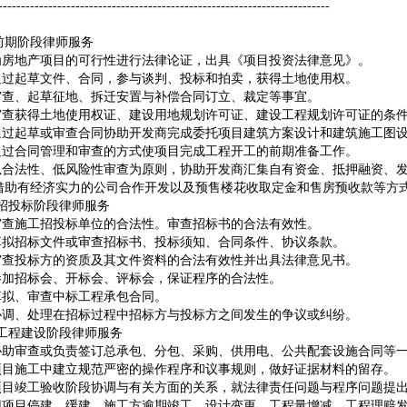
-------------------------------------------------------------------------
前期阶段律师服务
 为房地产项目的可行性进行法律论证，出具《项目投资法律意见》。
 通过起草文件、合同，参与谈判、投标和拍卖，获得土地使用权。
 审查、起草征地、拆迁安置与补偿合同订立、裁定等事宜。
 审查获得土地使用权证、建设用地规划许可证、建设工程规划许可证的条
 通过起草或审查合同协助开发商完成委托项目建筑方案设计和建筑施工图
 通过合同管理和审查的方式使项目完成工程开工的前期准备工作。
 以合法性、低风险性审查为原则，协助开发商汇集自有资金、抵押融资、
借助有经济实力的公司合作开发以及预售楼花收取定金和售房预收款等方
 招投标阶段律师服务
 审查施工招投标单位的合法性。审查招标书的合法有效性。
 草拟招标文件或审查招标书、投标须知、合同条件、协议条款。
 审查投标方的资质及其文件资料的合法有效性并出具法律意见书。
 参加招标会、开标会、评标会，保证程序的合法性。
 草拟、审查中标工程承包合同。
 协调、处理在招标过程中招标方与投标方之间发生的争议或纠纷。
 工程建设阶段律师服务
 协助审查或负责签订总承包、分包、采购、供用电、公共配套设施合同等
 项目施工中建立规范严密的操作程序和议事规则，做好证据材料的留存。
 项目竣工验收阶段协调与有关方面的关系，就法律责任问题与程序问题提
 因项目停建、缓建，施工方逾期竣工、设计变更、工程量增减、工程理赔