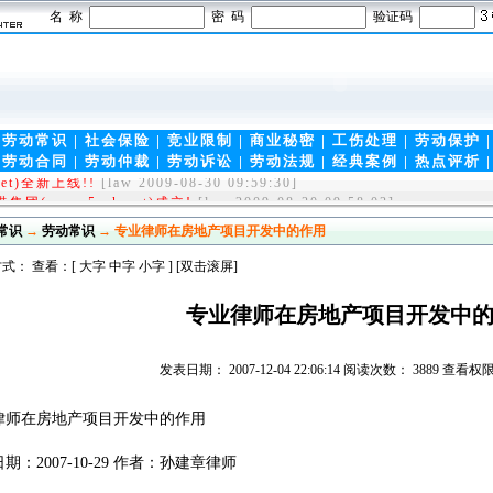
名 称
密 码
验证码
|
劳动常识
|
社会保险
|
竞业限制
|
商业秘密
|
工伤处理
|
劳动保护
|
劳动合同
|
劳动仲裁
|
劳动诉讼
|
劳动法规
|
经典案例
|
热点评析
et)全新上线!!
[law 2009-08-30 09:59:30]
(www.5ask.net)成立!
[law 2009-08-30 09:58:03]
常识
→
劳动常识
→ 专业律师在房地产项目开发中的作用
式： 查看：[
大字
中字
小字
] [双击滚屏]
专业律师在房地产项目开发中
发表日期： 2007-12-04 22:06:14 阅读次数： 3889 查
律师在房地产项目开发中的作用
期：2007-10-29 作者：孙建章律师