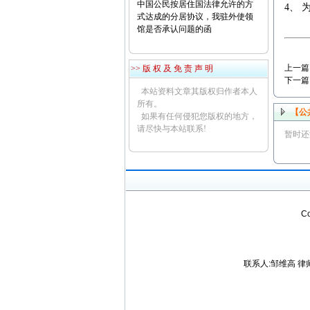
中国公民按居住国法律允许的方
4、
式达成的分居协议，我驻外使领
馆是否承认问题的函
上一篇
>> 版 权 及 免 责 声 明
下一篇
本站资料文章其版权归作者本人
所有。
【公
如果有任何侵犯您版权的地方，
请尽快与本站联系!
暂时还
C
联系人:邹维高 律师 电