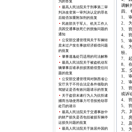
为的答复
调解
最高人民法院关于刑事第二审
四、
判决改变第一审判决认定的罪名
1、
后能否加重附加刑的批复
2、
民政部关于军人、机关工作人
3、
员因交通事故死亡的抚恤问题的
通知
4、
公安部交通管理局关于车辆转
5、
卖未过户发生事故经济赔偿问题
6、
的批复
纷。
肇事逃逸处罚适用的司法解释
7、
最高人民法院关于被盗机动车
8、
辆肇事后谁承担损害赔偿责任问
五、
题的批复
1、
公安部交通管理局对陕西省公
2、
安厅关于不符合法定条件领取的
3、
驾驶证是否有效问题请示的答复
或诉
关于盗窃未遂行为人为抗拒逮
4、
捕而当场使用暴力可否按抢劫罪
5、
处罚的请示
六、
最高人民法院关于交通事故中
1、
的财产损失是否包括被损车辆停
运损失问题的批复
2、
最高人民法院关于旅居外国的
3、