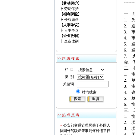
-------
【劳动保护】
┝
劳动保护
一、
【福利保险】
┝
侵权赔偿
1、
维权热线：13953175700
【人事争议】
2、
┝
人事争议
3、
【企业改制】
4、
┝
企业改制
5、
6、
7、
>> 超 级 搜 索
金、
二、
栏 目
1、
类 别
2、
关键词
3、
4、
站内搜索
5、
6、
三、
>> 热 点 点 击
1、
2、
公安部交通管理局关于外国人
3、
持国外驾驶证肇事属何种违章行
4、