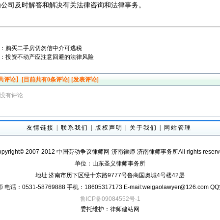
 为公司及时解答和解决有关法律咨询和法律事务。
：
购买二手房切勿信中介可逃税
：
投资不动产应注意回避的法律风险
共评论】[目前共有
0
条评论]
[发表评论]
没有评论
友情链接
|
联系我们
|
版权声明
|
关于我们
|
网站管理
opyright© 2007-2012 中国劳动争议律师网-济南律师-济南律师事务所All rights reserv
单位：山东圣义律师事务所
地址:济南市历下区经十东路9777号鲁商国奥城4号楼42层
话：0531-58769888 手机：18605317173 E-mail:weigaolawyer@126.com Q
鲁ICP备09084552号-1
委托维护：
律师建站网