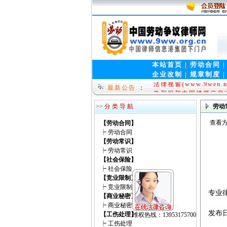
本站首页
|
劳动合同
企业改制
|
规章制度
法律视窗(www.9wen.n
最新公告
：
热烈祝贺中国律师信息港集团
>> 分 类 导 航
劳动
查看方
【劳动合同】
┝
劳动合同
【劳动常识】
┝
劳动常识
【社会保险】
┝
社会保险
【竞业限制】
┝
竞业限制
专业
【商业秘密】
┝
商业秘密
发布日
【工伤处理】
┝
工伤处理