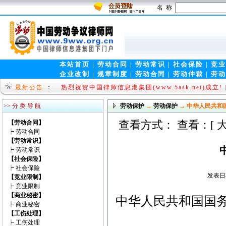
名 称
本站首页
|
劳动合同
|
劳动常识
|
社会保险
|
竞业
企业改制
|
规章制度
|
劳动合同
|
劳动仲裁
|
劳动
热烈祝贺中国律师信息港集团(www.5ask.net)成立!
中国劳动争议律师网-中国律师信息港集团（www.5ask
最新公告
：
09]
>> 分 类 导 航
劳动保护
→
劳动保护
→ 中华人民共和
查看方式： 查看：[
【劳动合同】
┝
劳动合同
【劳动常识】
┝
劳动常识
【社会保险】
┝
社会保险
发表日期
【竞业限制】
┝
竞业限制
【商业秘密】
中华人民共和国国
┝
商业秘密
【工伤处理】
┝
工伤处理