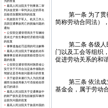
为的答复
最高人民法院关于刑事第二审
判决改变第一审判决认定的罪名
第一条 为了贯彻
后能否加重附加刑的批复
民政部关于军人、机关工作人
简称劳动合同法）
员因交通事故死亡的抚恤问题的
通知
公安部交通管理局关于车辆转
卖未过户发生事故经济赔偿问题
的批复
第二条 各级人民
肇事逃逸处罚适用的司法解释
门以及工会等组织
最高人民法院关于被盗机动车
辆肇事后谁承担损害赔偿责任问
促进劳动关系的和
题的批复
公安部交通管理局对陕西省公
安厅关于不符合法定条件领取的
驾驶证是否有效问题请示的答复
关于盗窃未遂行为人为抗拒逮
第三条 依法成立
捕而当场使用暴力可否按抢劫罪
处罚的请示
基金会，属于劳动
最高人民法院关于交通事故中
的财产损失是否包括被损车辆停
运损失问题的批复
最高人民法院关于旅居外国的