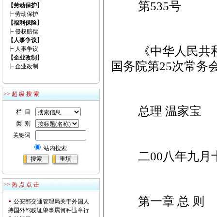
第535号
【劳动保护】
┝
劳动保护
【福利保险】
┝
侵权赔偿
【人事争议】
《中华人民共和国
┝
人事争议
【企业改制】
国务院第25次常务
┝
企业改制
>> 超 级 搜 索
总理 温家宝
栏 目
类 别
关键词
站内搜索
二00八年九月
>> 热 点 点 击
第一章 总 则
公安部交通管理局关于外国人
持国外驾驶证肇事属何种违章行