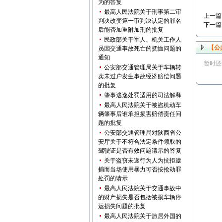
为的答复
最高人民法院关于刑事第二审
上一篇
判决改变第一审判决认定的罪名
下一篇
后能否加重附加刑的批复
民政部关于军人、机关工作人
【公
员因交通事故死亡的抚恤问题的
通知
暂时还
公安部交通管理局关于车辆转
卖未过户发生事故经济赔偿问题
的批复
肇事逃逸处罚适用的司法解释
最高人民法院关于被盗机动车
辆肇事后谁承担损害赔偿责任问
题的批复
公安部交通管理局对陕西省公
安厅关于不符合法定条件领取的
驾驶证是否有效问题请示的答复
关于盗窃未遂行为人为抗拒逮
捕而当场使用暴力可否按抢劫罪
处罚的请示
最高人民法院关于交通事故中
的财产损失是否包括被损车辆停
运损失问题的批复
最高人民法院关于旅居外国的