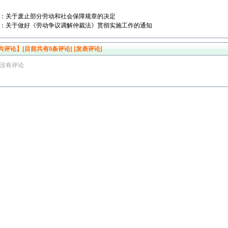
：
关于废止部分劳动和社会保障规章的决定
：
关于做好《劳动争议调解仲裁法》贯彻实施工作的通知
共评论】[目前共有
0
条评论]
[发表评论]
没有评论