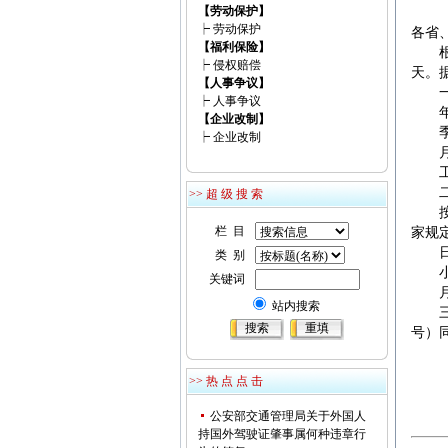
【劳动保护】
┝
劳动保护
各省
【福利保险】
根据
┝
侵权赔偿
天。
【人事争议】
一、
┝
人事争议
年工作
【企业改制】
季工作
┝
企业改制
月工作
工作
二、
>> 超 级 搜 索
按照
栏 目
家规
日工
类 别
小时
关键词
月计薪
站内搜索
三、
号）
>> 热 点 点 击
公安部交通管理局关于外国人
持国外驾驶证肇事属何种违章行