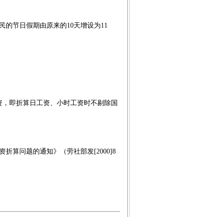
的节日假期由原来的10天增设为11
，即折算日工资、小时工资时不剔除国
算问题的通知》（劳社部发[2000]8