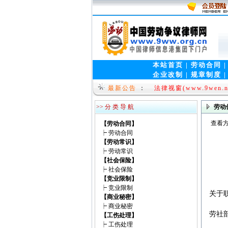
本站首页
|
劳动合同
企业改制
|
规章制度
就问网www.9wen.o
最新公告
：
法律视窗(www.9wen.n
>> 分 类 导 航
劳动
查看方
【劳动合同】
┝
劳动合同
【劳动常识】
┝
劳动常识
【社会保险】
┝
社会保险
【竞业限制】
┝
竞业限制
关于
【商业秘密】
┝
商业秘密
劳社部
【工伤处理】
┝
工伤处理