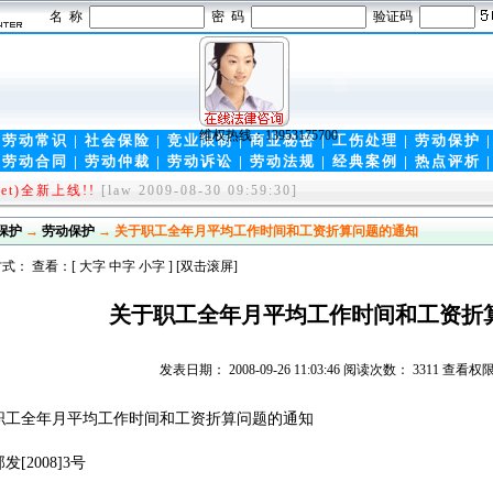
名 称
密 码
验证码
|
劳动常识
|
社会保险
|
竞业限制
|
商业秘密
|
工伤处理
|
劳动保护
|
劳动合同
|
劳动仲裁
|
劳动诉讼
|
劳动法规
|
经典案例
|
热点评析
维权热线：13953175700
rg-中国第一律师门户！
[law 2009-11-17 09:05:00]
et)全新上线!!
[law 2009-08-30 09:59:30]
保护
→
劳动保护
→ 关于职工全年月平均工作时间和工资折算问题的通知
式： 查看：[
大字
中字
小字
] [双击滚屏]
关于职工全年月平均工作时间和工资折
发表日期： 2008-09-26 11:03:46 阅读次数： 3311 查
职工全年月平均工作时间和工资折算问题的通知
发[2008]3号