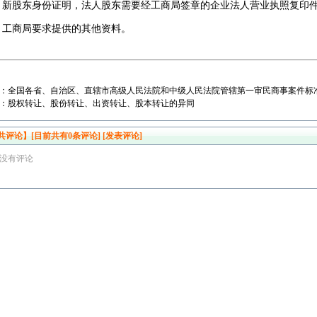
、 新股东身份证明，法人股东需要经工商局签章的企业法人营业执照复印
、 工商局要求提供的其他资料。
：
全国各省、自治区、直辖市高级人民法院和中级人民法院管辖第一审民商事案件标
：
股权转让、股份转让、出资转让、股本转让的异同
共评论】[目前共有
0
条评论]
[发表评论]
没有评论