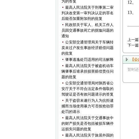
为的答复
12
最高人民法院关于刑事第二审
13
判决改变第一审判决认定的罪名
后能否加重附加刑的批复
民政部关于军人、机关工作人
员因交通事故死亡的抚恤问题的
通知
上一篇
公安部交通管理局关于车辆转
下一篇
卖未过户发生事故经济赔偿问题
的批复
肇事逃逸处罚适用的司法解释
【公
最高人民法院关于被盗机动车
暂时还
辆肇事后谁承担损害赔偿责任问
题的批复
公安部交通管理局对陕西省公
安厅关于不符合法定条件领取的
驾驶证是否有效问题请示的答复
关于盗窃未遂行为人为抗拒逮
捕而当场使用暴力可否按抢劫罪
处罚的请示
最高人民法院关于交通事故中
的财产损失是否包括被损车辆停
运损失问题的批复
最高人民法院关于旅居外国的