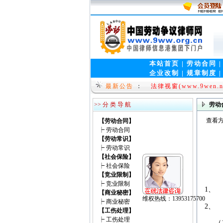
本站首页
|
劳动合同
企业改制
|
规章制度
法律视窗(www.9wen.n
最新公告
：
热烈祝贺中国律师信息港集团
>> 分 类 导 航
劳动
查看方
【劳动合同】
┝
劳动合同
【劳动常识】
┝
劳动常识
【社会保险】
┝
社会保险
【竞业限制】
┝
竞业限制
1、
【商业秘密】
┝
商业秘密
2、
【工伤处理】
┝
工伤处理
（1