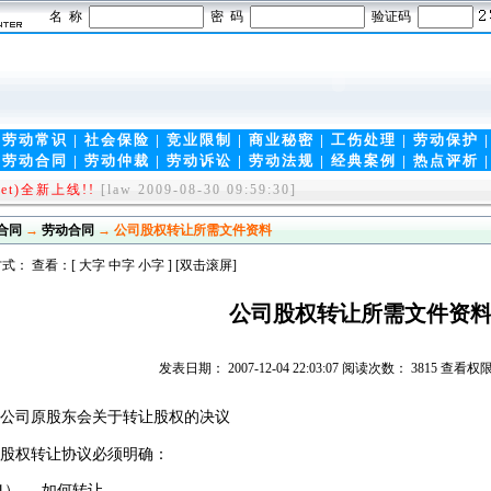
名 称
密 码
验证码
|
劳动常识
|
社会保险
|
竞业限制
|
商业秘密
|
工伤处理
|
劳动保护
|
劳动合同
|
劳动仲裁
|
劳动诉讼
|
劳动法规
|
经典案例
|
热点评析
et)全新上线!!
[law 2009-08-30 09:59:30]
(www.5ask.net)成立!
[law 2009-08-30 09:58:03]
合同
→
劳动合同
→ 公司股权转让所需文件资料
式： 查看：[
大字
中字
小字
] [双击滚屏]
公司股权转让所需文件资
发表日期： 2007-12-04 22:03:07 阅读次数： 3815 查
 公司原股东会关于转让股权的决议
 股权转让协议必须明确：
） 如何转让