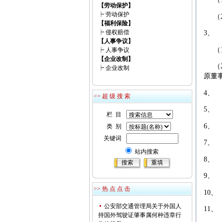
【劳动保护】
┝
劳动保护
（2
维权热线：13953175700
【福利保险】
┝
侵权赔偿
3、
【人事争议】
（1
┝
人事争议
【企业改制】
（2
┝
企业改制
原董
4、
>> 超 级 搜 索
5、
栏 目
6、
类 别
关键词
7、
站内搜索
8、
9、
>> 热 点 点 击
10
公安部交通管理局关于外国人
11
持国外驾驶证肇事属何种违章行