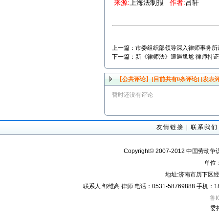
来源:
上海法制报
作者:
吕轩
上一篇：
市委组织部领导深入律师事务所
下一篇：
新《律师法》遭遇尴尬 律师持
【公共评论】[目前共有
0
条评论]
[发表评
暂时还没有评论
友情链接
|
联系我们
Copyright© 2007-2012 中国劳动
单位
地址:济南市历下区经
联系人:邹维高 律师 电话：0531-58769888 手机：18605
鲁I
委