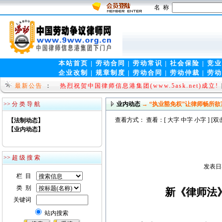
名 称
本站首页
|
劳动合同
|
劳动常识
|
社会保险
|
竞业
企业改制
|
规章制度
|
劳动合同
|
劳动仲裁
|
劳动
法律视窗(www.9wen.net)全新上线!!
[law 2009-08
最新公告
：
热烈祝贺中国律师信息港集团(www.5ask.net)成立!
>> 分 类 导 航
业内动态
→ “执业豁免权”让律师畅所欲
查看方式： 查看：[
大字
中字
小字
] [
【法制动态】
【业内动态】
>> 超 级 搜 索
发表日期
栏 目
类 别
新《律师法
关键词
站内搜索