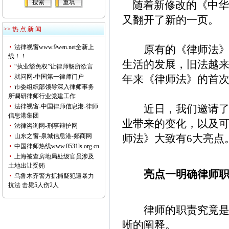
随着新修改的《中华
又翻开了新的一页。
>> 热 点 新 闻
法律视窗www.9wen.net全新上
原有的《律师法》颁布
线！！
生活的发展，旧法越
“执业豁免权”让律师畅所欲言
就问网-中国第一律师门户
年来《律师法》的首
市委组织部领导深入律师事务
所调研律师行业党建工作
法律视窗-中国律师信息港-律师
近日，我们邀请了本
信息港集团
业带来的变化，以及
法律咨询网-刑事辩护网
山东之窗-泉城信息港-郯商网
师法》大致有6大亮点
中国律师热线www.0531ls.org.cn
上海被查房地局处级官员涉及
土地出让受贿
亮点一明确律师
乌鲁木齐警方抓捕疑犯遭暴力
抗法 击毙5人伤2人
律师的职责究竟是什
晰的阐释。