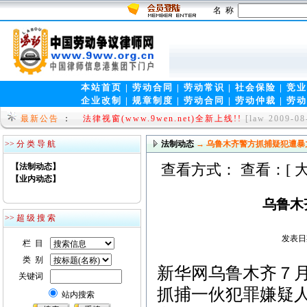
名 称
本站首页
|
劳动合同
|
劳动常识
|
社会保险
|
竞业
企业改制
|
规章制度
|
劳动合同
|
劳动仲裁
|
劳动
就问网www.9wen.org-中国第一律师门户！
[law 2
最新公告
：
法律视窗(www.9wen.net)全新上线!!
[law 2009-08
>> 分 类 导 航
法制动态
→ 乌鲁木齐警方抓捕疑犯遭暴力
查看方式： 查看：[
【法制动态】
【业内动态】
乌鲁木
>> 超 级 搜 索
发表日期
栏 目
类 别
新华网乌鲁木齐７
关键词
抓捕一伙犯罪嫌疑
站内搜索