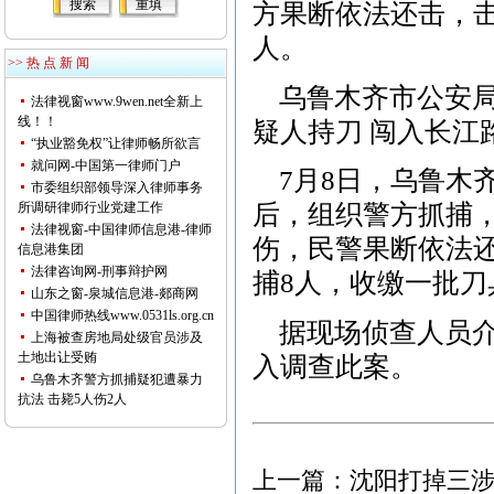
方果断依法还击，
人。
>> 热 点 新 闻
乌鲁木齐市公安局介
法律视窗www.9wen.net全新上
线！！
疑人持刀 闯入长江
“执业豁免权”让律师畅所欲言
就问网-中国第一律师门户
7月8日，乌鲁木齐
市委组织部领导深入律师事务
所调研律师行业党建工作
后，组织警方抓捕
法律视窗-中国律师信息港-律师
伤，民警果断依法还
信息港集团
法律咨询网-刑事辩护网
捕8人，收缴一批刀
山东之窗-泉城信息港-郯商网
中国律师热线www.0531ls.org.cn
据现场侦查人员介
上海被查房地局处级官员涉及
土地出让受贿
入调查此案。
乌鲁木齐警方抓捕疑犯遭暴力
抗法 击毙5人伤2人
上一篇：
沈阳打掉三涉