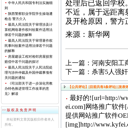
处理后已返回学校
中华人民共和国专利法实施细
则
不近，属于远距离
陕西警察职业学院学生操场遭
枪击 警方介入
及开枪原因，警方
最高人民法院关于审理涉及计
算机网络著作权纠纷案件适用法
来源：新华网
律若干问题的解释
最高人民法院关于审理著作权
民事纠纷案件适用法律若干问题
的解释
房屋建设工程对相邻房屋损害
上一篇：
河南安阳工
赔偿中若干问题的探讨
最高人民法院关于人民法院处
下一篇：
杀害5人强
理与涉外仲裁及外国仲裁事项有
关问题的通知
《司法部关于进一步深化劳教
【公共评论】[目前共有
4
条评论]
[发表评
办特色推进管理工作改革的意
见》解读
最好的![url=http://ww
ei.com]网络推广软件[/u
>> 版 权 及 免 责 声 明
提供网站推广软件OE
本站资料文章其版权归作者本人
[img]http://www.kyfei.
所有。