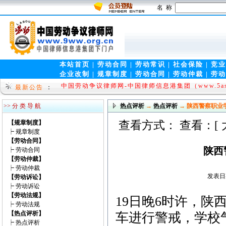
名 称
本站首页
|
劳动合同
|
劳动常识
|
社会保险
|
竞业
企业改制
|
规章制度
|
劳动合同
|
劳动仲裁
|
劳动
热烈祝贺中国律师信息港集团(www.5ask.net)成立!
中国劳动争议律师网-中国律师信息港集团（www.5ask
最新公告
：
09]
>> 分 类 导 航
热点评析
→
热点评析
→ 陕西警察职业
【规章制度】
查看方式： 查看：[
┝
规章制度
【劳动合同】
陕西
┝
劳动合同
【劳动仲裁】
┝
劳动仲裁
发表日期
【劳动诉讼】
┝
劳动诉讼
【劳动法规】
19日晚6时许，
┝
劳动法规
【热点评析】
车进行警戒，学校
┝
热点评析