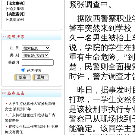
紧张调查中。
【论文集锦】
┝
论文集锦
【典型案例】
据陕西警察职业
┝
典型案例
警车突然来到学校
久一名男生被抬上
>> 超 级 搜 索
说，学院的学生在
栏 目
重有生命危险。”
类 别
关键词
楚，民警则全面搜
站内搜索
时许，警方调查才
昨日，据事发时
>> 热 点 点 击
打球，一学生突然
大学生持仿真枪入室抢劫独身
是该校刑事执行专
维权热线：1
女士 被判刑13年
广东持枪疑犯拦车抢劫被车内
警察已从现场找到
警察击毙
能确定。该同学主
在校女生找工作失踪3个月 学校
称没有责任