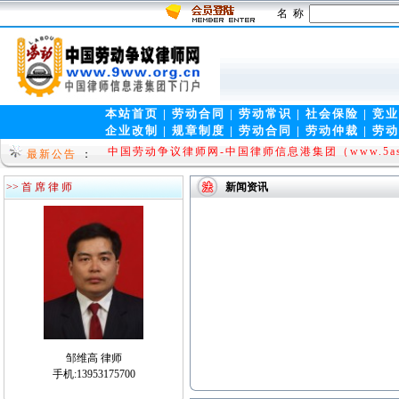
名 称
本站首页
|
劳动合同
|
劳动常识
|
社会保险
|
竞业
企业改制
|
规章制度
|
劳动合同
|
劳动仲裁
|
劳动
热烈祝贺中国律师信息港集团(www.5ask.net)成立!
中国劳动争议律师网-中国律师信息港集团（www.5ask
最新公告
：
09]
>> 首 席 律 师
新闻资讯
邹维高 律师
手机:13953175700
中国律师热线www.0531l