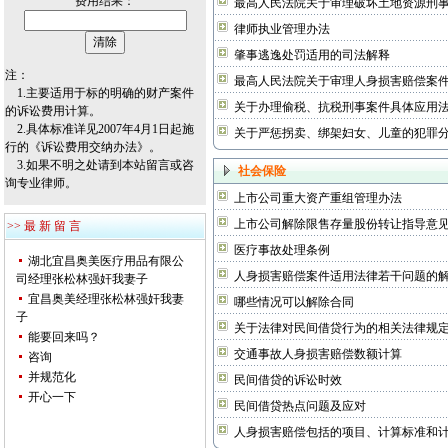
费用结果：
最高人民法院关于审理破坏土地资源刑
律师执业管理办法
肇事逃逸处罚适用的司法解释
注：
最高人民法院关于审理人身损害赔偿案
1.主要适用于标的明确的财产案件
关于办理偷税、抗税刑事案件具体应用
的诉讼费用计算。
2.具体标准详见2007年4月1日起施
关于严惩拐卖、绑架妇女、儿童的犯罪
行的《诉讼费用交纳办法》。
3.如果不明之处请到
本站留言
或咨
社会保险
询
专业律师
。
上市公司重大资产重组管理办法
上市公司解除限售存量股份转让指导意
>> 最 新 留 言
医疗事故处理条例
湖北宜昌奥美医疗用品有限公
人身损害赔偿案件适用法律若干问题的
司经理张松林强奸我妻子
宜昌奥美经理张松林强奸我妻
哪些情况可以解除合同
子
关于法律对民间借贷行为的相关法律规
能要回来吗？
交通事故人身损害赔偿数额计算
咨询
并规范化
民间借贷的诉讼时效
开心一下
民间借贷热点问题及应对
人身损害赔偿包括的项目、计算标准和