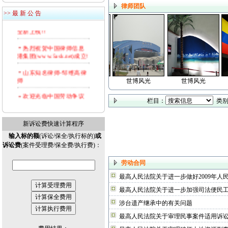
s.org.cn
律师团队
>> 最 新 公 告
法律视窗(www.9wen.net)
全新上线!!
热烈祝贺中国律师信息
港集团(www.5ask.net)成立!
山东知名律师-邹维高律
师
世博风光
世博风光
世博风光
世博风光
欢迎光临中国劳动争议
栏目：
类别
律师网！打造中国专业的
劳动律师门户网站！！
新诉讼费快速计算程序
输入标的额
(诉讼/保全/执行标的)
或
诉讼费
(案件受理费/保全费/执行费)：
劳动合同
最高人民法院关于进一步做好2009年人
最高人民法院关于进一步加强司法便民
涉台遗产继承中的有关问题
最高人民法院关于审理民事案件适用诉