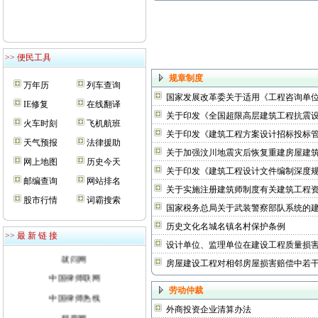
>> 便民工具
规章制度
万年历
列车查询
国家发展改革委关于适用《工程咨询单
IE修复
在线翻译
关于印发《全国超限高层建筑工程抗震
火车时刻
飞机航班
关于印发《建筑工程方案设计招标投标
天气预报
法律援助
关于加强汶川地震灾后恢复重建房屋建
网上地图
历史今天
关于印发《建筑工程设计文件编制深度规定
邮编查询
网站排名
关于实施注册建筑师制度有关建筑工程
股市行情
词霸搜索
国家税务总局关于武装警察部队系统的
闫显明律师事务所
历史文化名城名镇名村保护条例
律师博客
>> 最 新 链 接
设计单位、监理单位在建设工程质量损
就问网
房屋建设工程对相邻房屋损害赔偿中若
中国律师联网
中国律师热线
劳动仲裁
郯商网
外商投资企业清算办法