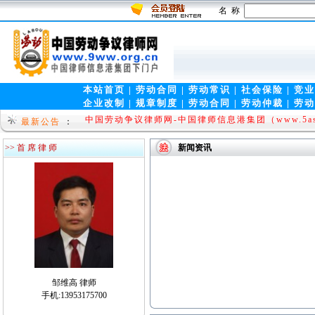
名 称
本站首页
|
劳动合同
|
劳动常识
|
社会保险
|
竞业
企业改制
|
规章制度
|
劳动合同
|
劳动仲裁
|
劳动
中国劳动争议律师网-中国律师信息港集团（www.5ask
最新公告
：
09]
中国律师热线www.0531ls.org.cn
[law 2010-08-08
>> 首 席 律 师
新闻资讯
邹维高 律师
中国律师热线www.0531l
手机:13953175700
s.org.cn