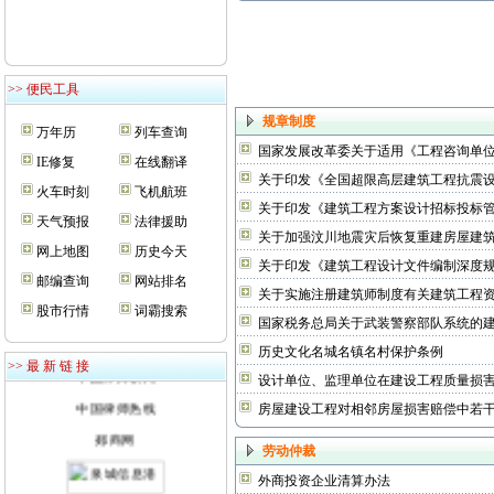
>> 便民工具
规章制度
万年历
列车查询
国家发展改革委关于适用《工程咨询单
IE修复
在线翻译
关于印发《全国超限高层建筑工程抗震
火车时刻
飞机航班
关于印发《建筑工程方案设计招标投标
天气预报
法律援助
关于加强汶川地震灾后恢复重建房屋建
网上地图
历史今天
关于印发《建筑工程设计文件编制深度规定
闫显明律师事务所
邮编查询
网站排名
关于实施注册建筑师制度有关建筑工程
律师博客
股市行情
词霸搜索
国家税务总局关于武装警察部队系统的
就问网
历史文化名城名镇名村保护条例
中国律师联网
>> 最 新 链 接
设计单位、监理单位在建设工程质量损
中国律师热线
房屋建设工程对相邻房屋损害赔偿中若
郯商网
劳动仲裁
外商投资企业清算办法