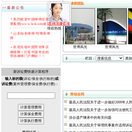
维权热线：13953175700
法律视窗(www.9wen.net)
律师团队
全新上线!!
>> 最 新 公 告
热烈祝贺中国律师信息
港集团(www.5ask.net)成立!
山东知名律师-邹维高律
师
欢迎光临中国劳动争议
世博风光
世博风光
世博风光
世博风光
律师网！打造中国专业的
劳动律师门户网站！！
栏目：
类别
新诉讼费快速计算程序
输入标的额
(诉讼/保全/执行标的)
或
诉讼费
(案件受理费/保全费/执行费)：
劳动合同
最高人民法院关于进一步做好2009年人
最高人民法院关于进一步加强司法便民
涉台遗产继承中的有关问题
最高人民法院关于审理民事案件适用诉