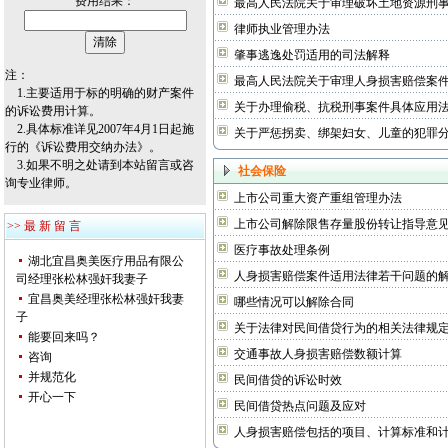
费用结果：
最高人民法院关于审理破坏土地资源刑
律师执业管理办法
肇事逃逸处罚适用的司法解释
注：
最高人民法院关于审理人身损害赔偿案
1.主要适用于标的明确的财产案件
关于办理偷税、抗税刑事案件具体应用
的诉讼费用计算。
2.具体标准详见2007年4月1日起施
关于严惩拐卖、绑架妇女、儿童的犯罪
行的《诉讼费用交纳办法》。
3.如果不明之处请到
本站留言
或咨
社会保险
询
专业律师
。
上市公司重大资产重组管理办法
上市公司解除限售存量股份转让指导意
>> 最 新 留 言
医疗事故处理条例
湖北宜昌奥美医疗用品有限公
人身损害赔偿案件适用法律若干问题的
司经理张松林强奸我妻子
宜昌奥美经理张松林强奸我妻
哪些情况可以解除合同
子
关于法律对民间借贷行为的相关法律规
能要回来吗？
交通事故人身损害赔偿数额计算
咨询
并规范化
民间借贷的诉讼时效
开心一下
民间借贷热点问题及应对
人身损害赔偿包括的项目、计算标准和